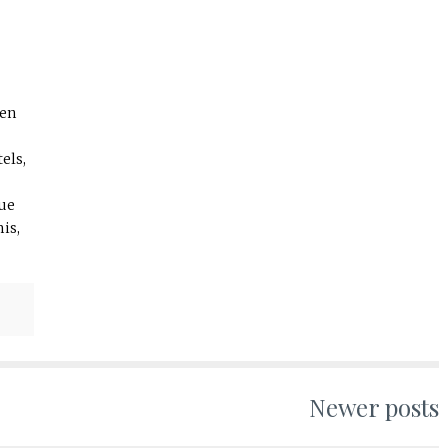
ien
els,
Que
is,
Newer posts